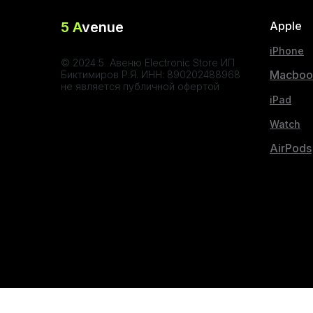
5 A
venue
Apple
iPhone
© 2024 5 Авеню Electronic Store ИП
Macboo
Биктимиров Р.Я. ИНН: 890202488968
не является публичной офертой
iPad
Watch
AirPods