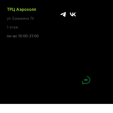
ТРЦ Аэрохолл
ул. Баныкина 74
1-этаж
пн-вс 10:00-21:00