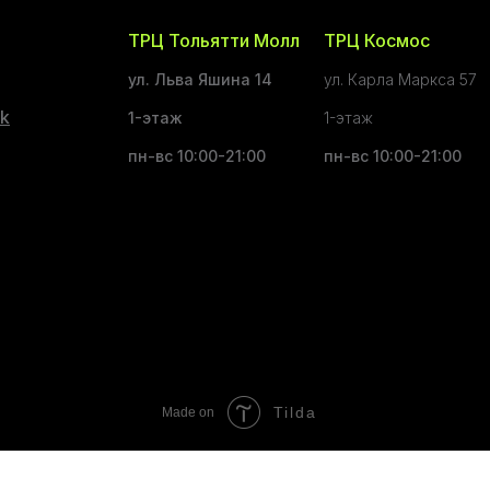
ТРЦ Тольятти Молл
ТРЦ Космос
ул. Льва Яшина 14
ул. Карла Маркса 57
k
1-этаж
1-этаж
пн-вс 10:00-21:00
пн-вс 10:00-21:00
Tilda
Made on