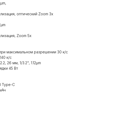
2µm,
илизация, оптический Zoom 3x
.7µm
илизация, Zoom 5x
 при максимальном разрешении 30 к/c
240 к/с
2, 26 мм, 1/3.2", 1.12µm
дки 45 Вт
B Type-C
мАч