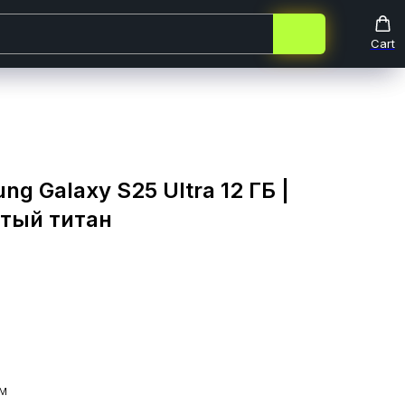
Cart
Cart
g Galaxy S25 Ultra 12 ГБ |
стый титан
см