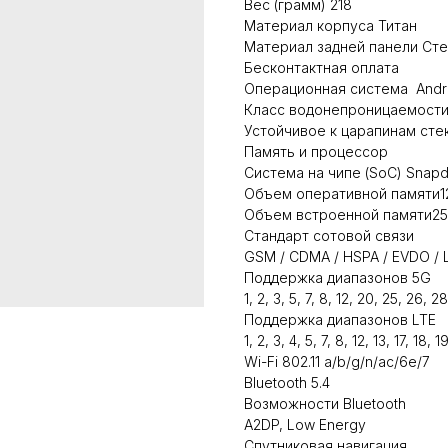
Вес (грамм) 218
Материал корпуса Титан
Материал задней панели Ст
Бесконтактная оплата
Операционная система Andro
Класс водонепроницаемости
Устойчивое к царапинам стекл
Память и процессор
Система на чипе (SoC) Snap
Объем оперативной памяти1
Объем встроенной памяти25
Стандарт сотовой связи
GSM / CDMA / HSPA / EVDO / L
Поддержка диапазонов 5G
1, 2, 3, 5, 7, 8, 12, 20, 25, 26,
Поддержка диапазонов LTE
1, 2, 3, 4, 5, 7, 8, 12, 13, 17, 18
Wi-Fi 802.11 a/b/g/n/ac/6e/7
Bluetooth 5.4
Возможности Bluetooth
A2DP, Low Energy
Спутниковая навигация