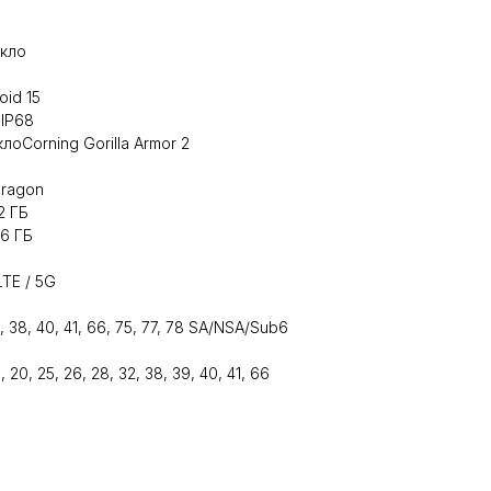
екло
id 15
IP68
оCorning Gorilla Armor 2
dragon
2 ГБ
6 ГБ
TE / 5G
 28, 38, 40, 41, 66, 75, 77, 78 SA/NSA/Sub6
, 19, 20, 25, 26, 28, 32, 38, 39, 40, 41, 66