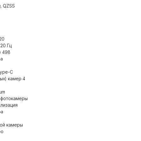
, QZSS
20
20 Гц
) 498
на
Type-C
ых) камер 4
6µm
) фотокамеры
илизация
ра
ой камеры
eo