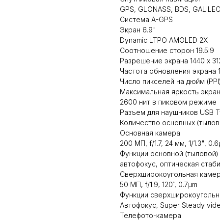
GPS, GLONASS, BDS, GALILEO
Система A-GPS
Экран 6.9"
Dynamic LTPO AMOLED 2X
Соотношение сторон 19.5:9
Разрешение экрана 1440 x 31
Частота обновления экрана 1
Число пикселей на дюйм (PPI
Максимальная яркость экра
2600 нит в пиковом режиме
Разъем для наушников USB 
Количество основных (тылов
Основная камера
200 МП, f/1.7, 24 мм, 1/1.3", 0.
Функции основной (тыловой
автофокус, оптическая стаб
Сверхширокоугольная каме
50 МП, f/1.9, 120˚, 0.7µm
Функции сверхширокоугольн
Автофокус, Super Steady vid
Телефото-камера