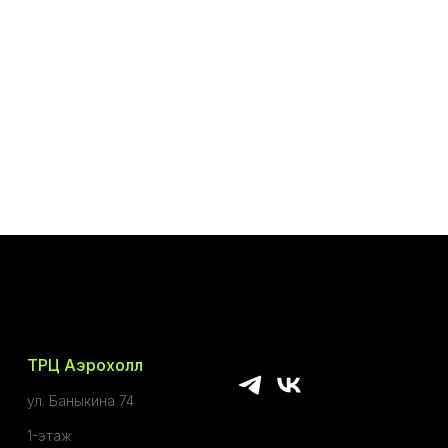
ТРЦ Аэрохолл
ул. Баныкина 74
1-этаж