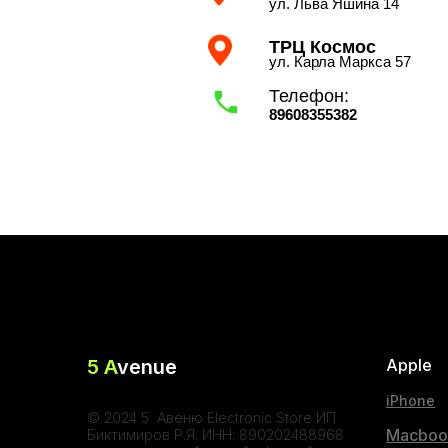
ул. Льва Яшина 14
ТРЦ Космос
ул. Карла Маркса 57
Телефон:
89608355382
5 A
venue
Apple
iPhone
© 2024 5 Авеню Electronic Store ИП
Macboo
Биктимиров Р.Я. ИНН: 890202488968