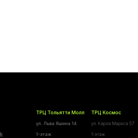
ТРЦ Тольятти Молл
ТРЦ Космос
ул. Льва Яшина 14
ул. Карла Маркса 57
k
1-этаж
1-этаж