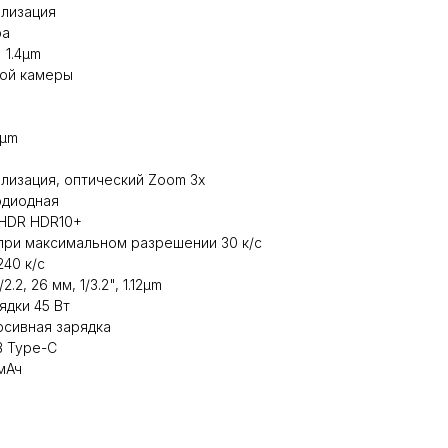
илизация
ра
" 1.4µm
ой камеры
0µm
илизация, оптический Zoom 3x
одиодная
 HDR HDR10+
 при максимальном разрешении 30 к/c
240 к/с
2, 26 мм, 1/3.2", 1.12µm
дки 45 Вт
рсивная зарядка
B Type-C
мАч