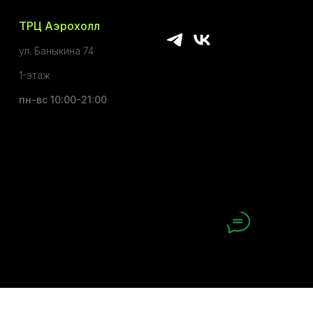
ТРЦ Аэрохолл
ул. Баныкина 74
1-этаж
пн-вс 10:00-21:00