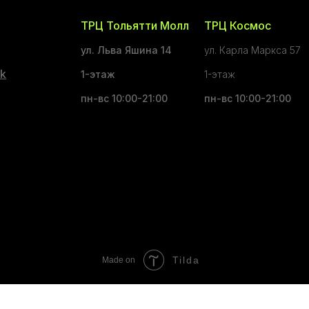
ТРЦ Тольятти Молл
ТРЦ Космос
ул. Льва Яшина 14
ул. Карла Маркса 57
k
1-этаж
1-этаж
пн-вс 10:00-21:00
пн-вс 10:00-21:00
Tilda
Made on