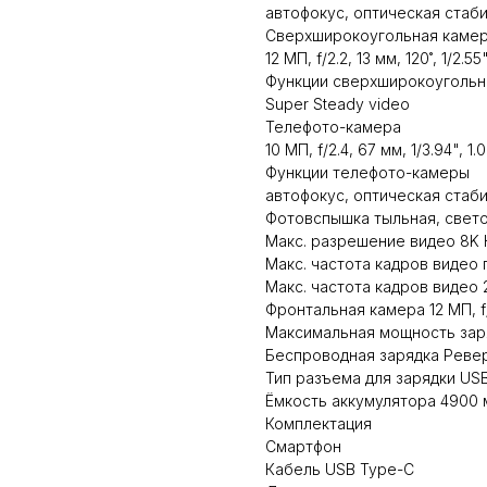
автофокус, оптическая стаб
Сверхширокоугольная каме
12 МП, f/2.2, 13 мм, 120˚, 1/2.55
Функции сверхширокоугольн
Super Steady video
Телефото-камера
10 МП, f/2.4, 67 мм, 1/3.94", 1.
Функции телефото-камеры
автофокус, оптическая стаб
Фотовспышка тыльная, свет
Макс. разрешение видео 8K
Макс. частота кадров видео
Макс. частота кадров видео 
Фронтальная камера 12 МП, f/2.
Максимальная мощность заря
Беспроводная зарядка Реве
Тип разъема для зарядки US
Ёмкость аккумулятора 4900 
Комплектация
Смартфон
Кабель USB Type-C