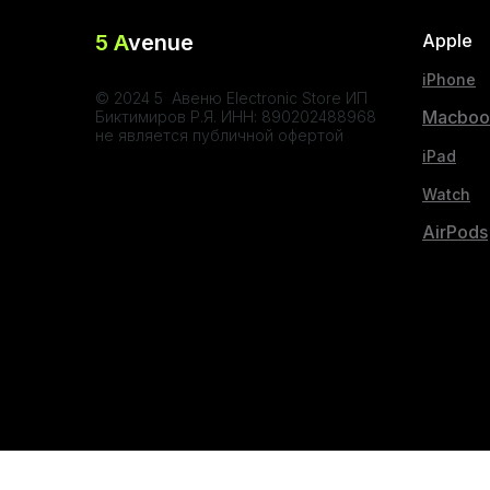
5 A
venue
Apple
iPhone
© 2024 5 Авеню Electronic Store ИП
Macboo
Биктимиров Р.Я. ИНН: 890202488968
не является публичной офертой
iPad
Watch
AirPods