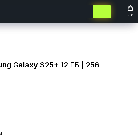
Cart
Cart
g Galaxy S25+ 12 ГБ | 256
м