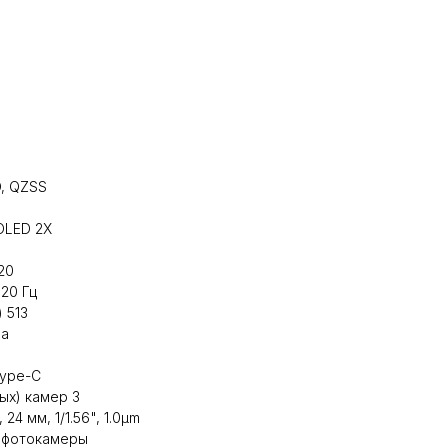
, QZSS
OLED 2X
20
20 Гц
 513
на
Type-C
ых) камер 3
24 мм, 1/1.56", 1.0µm
) фотокамеры