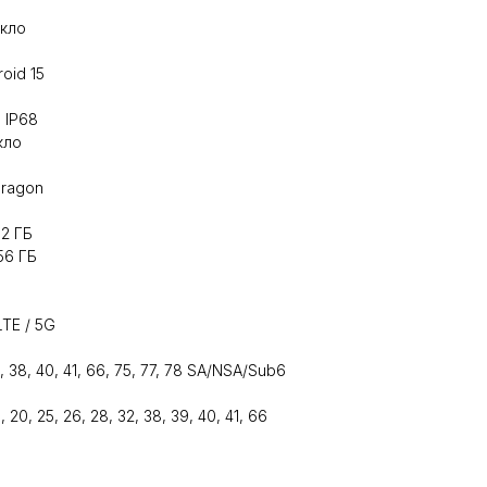
екло
oid 15
й
 IP68
кло
dragon
2 ГБ
56 ГБ
TE / 5G
 28, 38, 40, 41, 66, 75, 77, 78 SA/NSA/Sub6
, 19, 20, 25, 26, 28, 32, 38, 39, 40, 41, 66