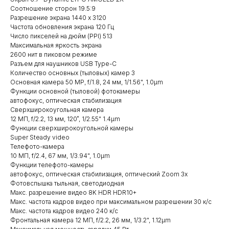
Соотношение сторон 19.5:9
Разрешение экрана 1440 x 3120
Частота обновления экрана 120 Гц
Число пикселей на дюйм (PPI) 513
Максимальная яркость экрана
2600 нит в пиковом режиме
Разъем для наушников USB Type-C
Количество основных (тыловых) камер 3
Основная камера 50 MP, f/1.8, 24 мм, 1/1.56", 1.0µm
Функции основной (тыловой) фотокамеры
автофокус, оптическая стабилизация
Сверхширокоугольная камера
12 МП, f/2.2, 13 мм, 120˚, 1/2.55" 1.4µm
Функции сверхширокоугольной камеры
Super Steady video
Телефото-камера
10 МП, f/2.4, 67 мм, 1/3.94", 1.0µm
Функции телефото-камеры
автофокус, оптическая стабилизация, оптический Zoom 3x
Фотовспышка тыльная, светодиодная
Макс. разрешение видео 8K HDR HDR10+
Макс. частота кадров видео при максимальном разрешении 30 к/c
Макс. частота кадров видео 240 к/с
Фронтальная камера 12 МП, f/2.2, 26 мм, 1/3.2", 1.12µm