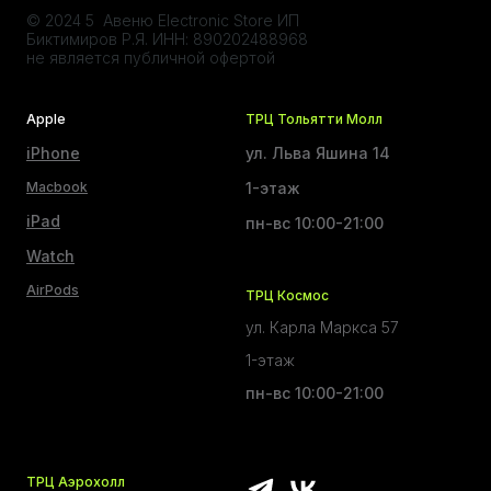
© 2024 5 Авеню Electronic Store ИП
Биктимиров Р.Я. ИНН: 890202488968
не является публичной офертой
Apple
ТРЦ Тольятти Молл
iPhone
ул. Льва Яшина 14
Macbook
1-этаж
iPad
пн-вс 10:00-21:00
Watch
AirPods
ТРЦ Космос
ул. Карла Маркса 57
1-этаж
пн-вс 10:00-21:00
ТРЦ Аэрохолл