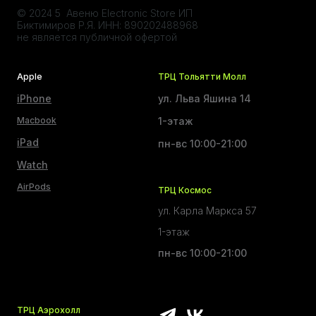
© 2024 5 Авеню Electronic Store ИП
Биктимиров Р.Я. ИНН: 890202488968
не является публичной офертой
Apple
ТРЦ Тольятти Молл
iPhone
ул. Льва Яшина 14
Macbook
1-этаж
iPad
пн-вс 10:00-21:00
Watch
AirPods
ТРЦ Космос
ул. Карла Маркса 57
1-этаж
пн-вс 10:00-21:00
ТРЦ Аэрохолл