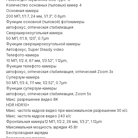
Количество основных (тыловых) камер 4
Основная камера
200 МП, f/1.7, 24 мм, 1/1.3", 0.6µm
Функции основной (тыловой) фотокамеры
автофокус, оптическая стабилизация
Сверхширокоугольная камера
50 МП, f/1.9, 120˚, 0.7µm
Функции сверхширокоугольной камеры
Автофокус, Super Steady video
Телефото-камера
10 МП, f/2.4, 67 мм, 1/3.52", 1.12µm,
Функции телефото-камеры
автофокус, оптическая стабилизация, оптический Zoom 3x
Суперзум-камера
50 МП, f/3.4, 111 мм, 1/2.52", 0.7µm
Функции суперзум-камеры
автофокус, оптическая стабилизация, Zoom 5x
Макс. разрешение видео 8K
HDR HDR10+
Макс. частота кадров видео при максимальном разрешении 30 к/c
Макс. частота кадров видео 240 к/с
Фронтальная камера12 МП, f/2.2, 26 мм, 1/3.2", 1.12µm
Максимальная мощность зарядки 45 Вт
Беспроводная зарядка