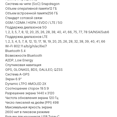
Система на чипе (SoC) Snapdragon
Объем оперативной памяти12 ГБ
Объем встроенной памяти256 ГБ
Стандарт сотовой связи
GSM / CDMA / HSPA / EVDO / LTE / 5G
Поддержка диапазонов 5G
1, 2, 3, 5, 7, 8, 12, 20, 25, 26, 28, 38, 40, 41, 66, 75, 77, 78 SA/NSA/Sub6
Поддержка диапазонов LTE
1, 2, 3, 4, 5, 7, 8, 12, 13, 17, 18, 19, 20, 25, 26, 28, 32, 38, 39, 40, 41, 66
Wi-Fi 802.11 a/b/g/n/ac/6e/7
Bluetooth 5.4
Возможности Bluetooth
A2DP, Low Energy
Спутниковая навигация
GPS, GLONASS, BDS, GALILEO, QZSS
Система A-GPS
Экран 6.9"
Dynamic LTPO AMOLED 2X
Соотношение сторон 19.5:9
Разрешение экрана 1440 x 3120
Частота обновления экрана 120 Гц
Число пикселей на дюйм (PPI) 498
Максимальная яркость экрана
2600 нит в пиковом режиме
Разъем для наушников USB Type-C