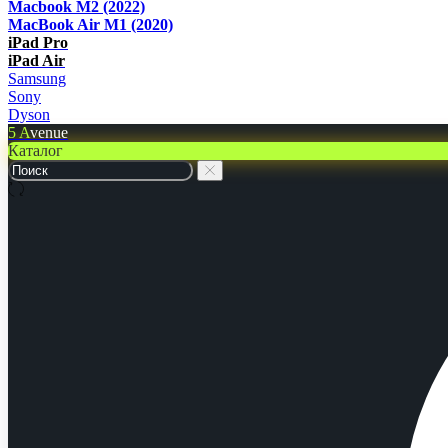
Macbook M2 (2022)
MacBook Air M1 (2020)
iPad Pro
iPad Air
Samsung
Sony
Dyson
5 A
venue
Каталог