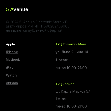
5 A
venue
© 2024 5 Авеню Electronic Store ИП
Биктимиров Р.Я. ИНН: 890202488968
не является публичной офертой
Apple
ТРЦ Тольятти Молл
iPhone
ул. Льва Яшина 14
Macbook
1-этаж
iPad
пн-вс 10:00-21:00
Watch
AirPods
ТРЦ Космос
ул. Карла Маркса 57
1-этаж
пн-вс 10:00-21:00