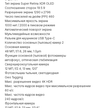
Тип экрана Super Retina XDR OLED
Соотношение сторон 19.5:9
Разрешение экрана 1290 x 2796
Число пикселей на дюйм (PPI) 460
Максимальная яркость экрана
1000 нит / 2000 в пиковом режиме
Автоматический поворот экрана
Мультимедийные возможности
Разъем для наушников USB Type-C
Количество основных (тыловых) камер 2
Основная камера
48 МП, f/1.6, 26 мм, 1.0µm
Функции основной (тыловой) фотокамеры
автофокус, оптическая стабилизация
Сверхширокоугольная камера
12 МП, f/2.4, 13 мм, 120˚
Фотовспышка тыльная, светодиодная
Geo Tagging
Макс. разрешение видео 4K HDR
Макс. частота кадров видео при максимальном разрешении
60 к/c
Макс. частота кадров видео
240 кадров/с
Фронтальная камера
12 МП, f/1.9, 23 мм, 1/3.6"