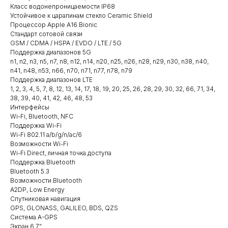
Класс водонепроницаемости IP68
Устойчивое к царапинам стекло Ceramic Shield
Процессор Apple A16 Bionic
Стандарт сотовой связи
GSM / CDMA / HSPA / EVDO / LTE / 5G
Поддержка диапазонов 5G
n1, n2, n3, n5, n7, n8, n12, n14, n20, n25, n26, n28, n29, n30, n38, n40,
n41, n48, n53, n66, n70, n71, n77, n78, n79
Поддержка диапазонов LTE
1, 2, 3, 4, 5, 7, 8, 12, 13, 14, 17, 18, 19, 20, 25, 26, 28, 29, 30, 32, 66, 71, 34,
38, 39, 40, 41, 42, 46, 48, 53
Интерфейсы
Wi-Fi, Bluetooth, NFC
Поддержка Wi-Fi
Wi-Fi 802.11 a/b/g/n/ac/6
Возможности Wi-Fi
Wi-Fi Direct, личная точка доступа
Поддержка Bluetooth
Bluetooth 5.3
Возможности Bluetooth
A2DP, Low Energy
Спутниковая навигация
GPS, GLONASS, GALILEO, BDS, QZS
Система A-GPS
Экран 6.7"