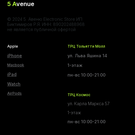
5 A
venue
© 2024 5 Авеню Electronic Store ИП
Биктимиров Р.Я. ИНН: 890202488968
не является публичной офертой
Apple
ТРЦ Тольятти Молл
iPhone
ул. Льва Яшина 14
Macbook
1-этаж
iPad
пн-вс 10:00-21:00
Watch
AirPods
ТРЦ Космос
ул. Карла Маркса 57
1-этаж
пн-вс 10:00-21:00