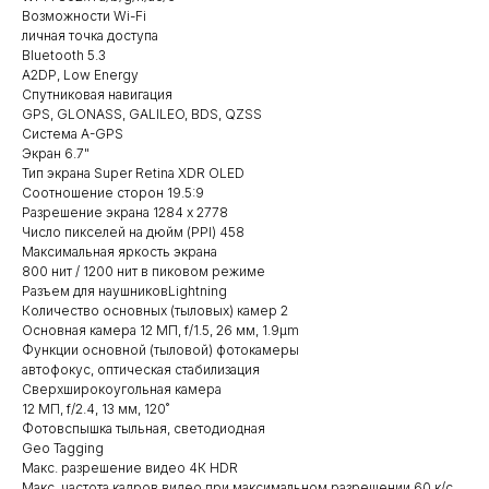
Возможности Wi-Fi
личная точка доступа
Bluetooth 5.3
A2DP, Low Energy
Спутниковая навигация
GPS, GLONASS, GALILEO, BDS, QZSS
Система A-GPS
Экран 6.7"
Тип экрана Super Retina XDR OLED
Соотношение сторон 19.5:9
Разрешение экрана 1284 x 2778
Число пикселей на дюйм (PPI) 458
Максимальная яркость экрана
800 нит / 1200 нит в пиковом режиме
Разъем для наушниковLightning
Количество основных (тыловых) камер 2
Основная камера 12 МП, f/1.5, 26 мм, 1.9µm
Функции основной (тыловой) фотокамеры
автофокус, оптическая стабилизация
Сверхширокоугольная камера
12 МП, f/2.4, 13 мм, 120˚
Фотовспышка тыльная, светодиодная
Geo Tagging
Макс. разрешение видео 4К HDR
Макс. частота кадров видео при максимальном разрешении 60 к/с