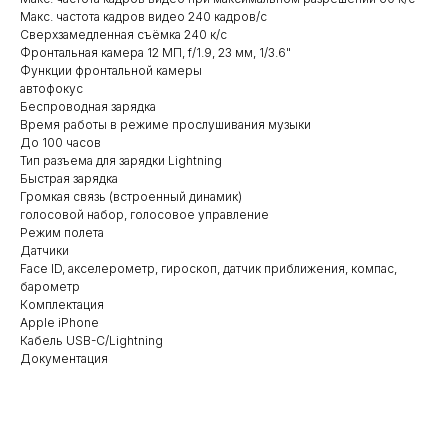
Макс. частота кадров видео 240 кадров/с
Сверхзамедленная съёмка 240 к/с
Фронтальная камера 12 МП, f/1.9, 23 мм, 1/3.6"
Функции фронтальной камеры
автофокус
Беспроводная зарядка
Время работы в режиме прослушивания музыки
До 100 часов
Тип разъема для зарядки Lightning
Быстрая зарядка
Громкая связь (встроенный динамик)
голосовой набор, голосовое управление
Режим полета
Датчики
Face ID, акселерометр, гироскоп, датчик приближения, компас,
барометр
Комплектация
Apple iPhone
Кабель USB-C/Lightning
Документация