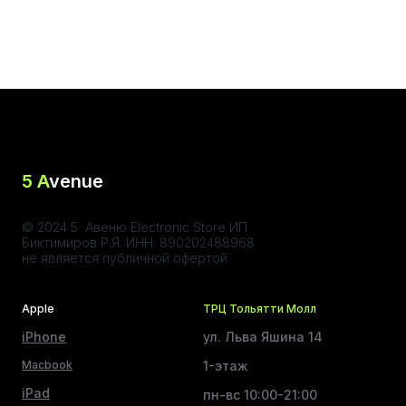
5 A
venue
© 2024 5 Авеню Electronic Store ИП
Биктимиров Р.Я. ИНН: 890202488968
не является публичной офертой
Apple
ТРЦ Тольятти Молл
iPhone
ул. Льва Яшина 14
Macbook
1-этаж
iPad
пн-вс 10:00-21:00