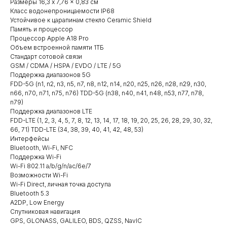
Размеры 16,3 x 7,76 x 0,83 см
Класс водонепроницаемости IP68
Устойчивое к царапинам стекло Ceramic Shield
Память и процессор
Процессор Apple A18 Pro
Объем встроенной памяти 1ТБ
Стандарт сотовой связи
GSM / CDMA / HSPA / EVDO / LTE / 5G
Поддержка диапазонов 5G
FDD-5G (n1, n2, n3, n5, n7, n8, n12, n14, n20, n25, n26, n28, n29, n30,
n66, n70, n71, n75, n76) TDD-5G (n38, n40, n41, n48, n53, n77, n78,
n79)
Поддержка диапазонов LTE
FDD-LTE (1, 2, 3, 4, 5, 7, 8, 12, 13, 14, 17, 18, 19, 20, 25, 26, 28, 29, 30, 32,
66, 71) TDD-LTE (34, 38, 39, 40, 41, 42, 48, 53)
Интерфейсы
Bluetooth, Wi-Fi, NFC
Поддержка Wi-Fi
Wi-Fi 802.11 a/b/g/n/ac/6e/7
Возможности Wi-Fi
Wi-Fi Direct, личная точка доступа
Bluetooth 5.3
A2DP, Low Energy
Спутниковая навигация
GPS, GLONASS, GALILEO, BDS, QZSS, NavIC