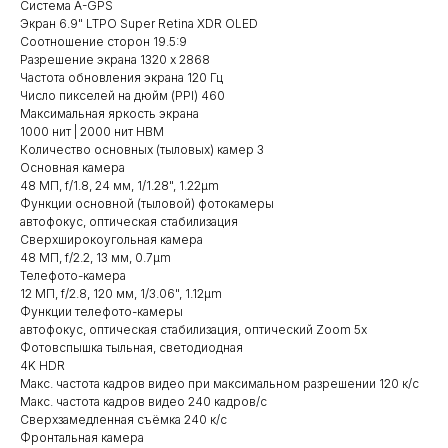
Система A-GPS
Экран 6.9" LTPO Super Retina XDR OLED
Соотношение сторон 19.5:9
Разрешение экрана 1320 x 2868
Частота обновления экрана 120 Гц
Число пикселей на дюйм (PPI) 460
Максимальная яркость экрана
1000 нит | 2000 нит HBM
Количество основных (тыловых) камер 3
Основная камера
48 МП, f/1.8, 24 мм, 1/1.28", 1.22µm
Функции основной (тыловой) фотокамеры
автофокус, оптическая стабилизация
Сверхширокоугольная камера
48 МП, f/2.2, 13 мм, 0.7µm
Телефото-камера
12 МП, f/2.8, 120 мм, 1/3.06", 1.12µm
Функции телефото-камеры
автофокус, оптическая стабилизация, оптический Zoom 5x
Фотовспышка тыльная, светодиодная
4K HDR
Макс. частота кадров видео при максимальном разрешении 120 к/с
Макс. частота кадров видео 240 кадров/с
Сверхзамедленная съёмка 240 к/с
Фронтальная камера