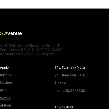
5 A
venue
© 2024 5 Авеню Electronic Store ИП
Биктимиров Р.Я. ИНН: 890202488968
не является публичной офертой
Apple
ТРЦ Тольятти Молл
iPhone
ул. Льва Яшина 14
Macbook
1-этаж
iPad
пн-вс 10:00-21:00
Watch
AirPods
ТРЦ Космос