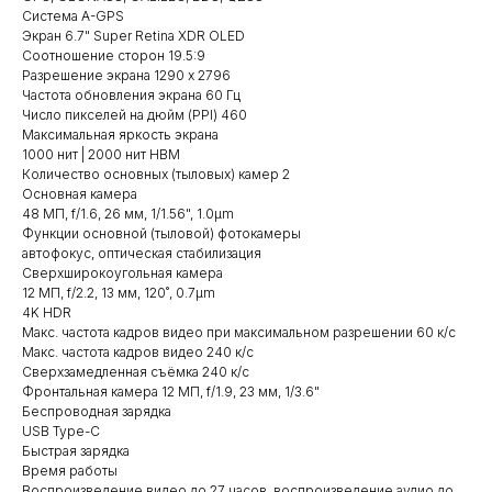
Система A-GPS
Экран 6.7" Super Retina XDR OLED
Соотношение сторон 19.5:9
Разрешение экрана 1290 x 2796
Частота обновления экрана 60 Гц
Число пикселей на дюйм (PPI) 460
Максимальная яркость экрана
1000 нит | 2000 нит HBM
Количество основных (тыловых) камер 2
Основная камера
48 МП, f/1.6, 26 мм, 1/1.56", 1.0µm
Функции основной (тыловой) фотокамеры
автофокус, оптическая стабилизация
Сверхширокоугольная камера
12 МП, f/2.2, 13 мм, 120˚, 0.7µm
4K HDR
Макс. частота кадров видео при максимальном разрешении 60 к/c
Макс. частота кадров видео 240 к/с
Сверхзамедленная съёмка 240 к/с
Фронтальная камера 12 МП, f/1.9, 23 мм, 1/3.6"
Беспроводная зарядка
USB Type-C
Быстрая зарядка
Время работы
Воспроизведение видео до 27 часов, воспроизведение аудио до