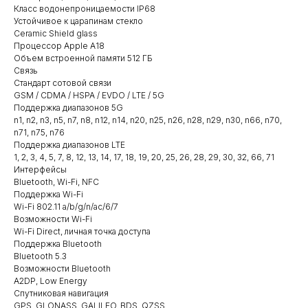
Класс водонепроницаемости IP68
Устойчивое к царапинам стекло
Ceramic Shield glass
Процессор Apple A18
Объем встроенной памяти 512 ГБ
Связь
Стандарт сотовой связи
GSM / CDMA / HSPA / EVDO / LTE / 5G
Поддержка диапазонов 5G
n1, n2, n3, n5, n7, n8, n12, n14, n20, n25, n26, n28, n29, n30, n66, n70,
n71, n75, n76
Поддержка диапазонов LTE
1, 2, 3, 4, 5, 7, 8, 12, 13, 14, 17, 18, 19, 20, 25, 26, 28, 29, 30, 32, 66, 71
Интерфейсы
Bluetooth, Wi-Fi, NFC
Поддержка Wi-Fi
Wi-Fi 802.11 a/b/g/n/ac/6/7
Возможности Wi-Fi
Wi-Fi Direct, личная точка доступа
Поддержка Bluetooth
Bluetooth 5.3
Возможности Bluetooth
A2DP, Low Energy
Спутниковая навигация
GPS, GLONASS, GALILEO, BDS, QZSS