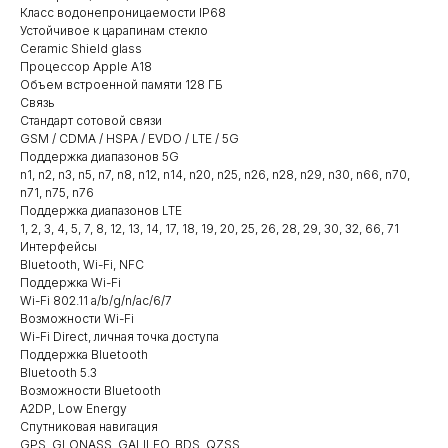
Класс водонепроницаемости IP68
Устойчивое к царапинам стекло
Ceramic Shield glass
Процессор Apple A18
Объем встроенной памяти 128 ГБ
Связь
Стандарт сотовой связи
GSM / CDMA / HSPA / EVDO / LTE / 5G
Поддержка диапазонов 5G
n1, n2, n3, n5, n7, n8, n12, n14, n20, n25, n26, n28, n29, n30, n66, n70,
n71, n75, n76
Поддержка диапазонов LTE
1, 2, 3, 4, 5, 7, 8, 12, 13, 14, 17, 18, 19, 20, 25, 26, 28, 29, 30, 32, 66, 71
Интерфейсы
Bluetooth, Wi-Fi, NFC
Поддержка Wi-Fi
Wi-Fi 802.11 a/b/g/n/ac/6/7
Возможности Wi-Fi
Wi-Fi Direct, личная точка доступа
Поддержка Bluetooth
Bluetooth 5.3
Возможности Bluetooth
A2DP, Low Energy
Спутниковая навигация
GPS, GLONASS, GALILEO, BDS, QZSS