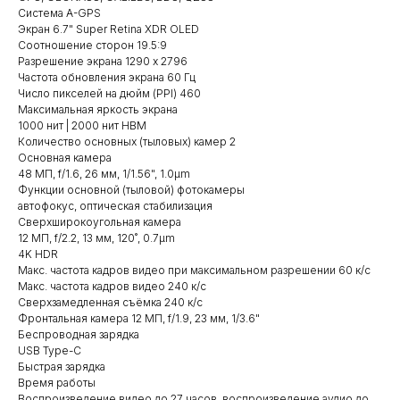
Система A-GPS
Экран 6.7" Super Retina XDR OLED
Соотношение сторон 19.5:9
Разрешение экрана 1290 x 2796
Частота обновления экрана 60 Гц
Число пикселей на дюйм (PPI) 460
Максимальная яркость экрана
1000 нит | 2000 нит HBM
Количество основных (тыловых) камер 2
Основная камера
48 МП, f/1.6, 26 мм, 1/1.56", 1.0µm
Функции основной (тыловой) фотокамеры
автофокус, оптическая стабилизация
Сверхширокоугольная камера
12 МП, f/2.2, 13 мм, 120˚, 0.7µm
4K HDR
Макс. частота кадров видео при максимальном разрешении 60 к/c
Макс. частота кадров видео 240 к/с
Сверхзамедленная съёмка 240 к/с
Фронтальная камера 12 МП, f/1.9, 23 мм, 1/3.6"
Беспроводная зарядка
USB Type-C
Быстрая зарядка
Время работы
Воспроизведение видео до 27 часов, воспроизведение аудио до