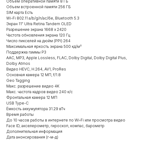
Объем оперативной памяти 8 ГБ
Объем встроенной памяти 256 ГБ
SIM карта Есть
Wi-Fi 802.11 a/b/g/n/ac/6e, Bluetooth 5.3
Экран 11" Ultra Retina Tandem OLED
Разрешение экрана 1668 x 2420
Частота обновления экрана 120 Гц
Число пикселей на дюйм (PPI) 264
Максимальная яркость экрана 500 кд/м²
Поддержка гаммы P3
AAC, MP3, Apple Lossless, FLAC, Dolby Digital, Dolby Digital Plus,
Dolby Atmos
Видео HEVC, H.264, AV1, ProRes
Основная камера 12 МП, f/1.8
Geo Tagging
Макс. разрешение видео 4K
Макс. частота кадров видео 240 к/с
Фронтальная камера 12 МП
USB Type-C
Ёмкость аккумулятора 31.29 вТч
Время работы
До 10 часов работы в интернете по Wi‑Fi или просмотра видео
Face ID, акселерометр, гироскоп, компас, барометр
Дополнительная информация
Дата анонсирования (г-м-д)