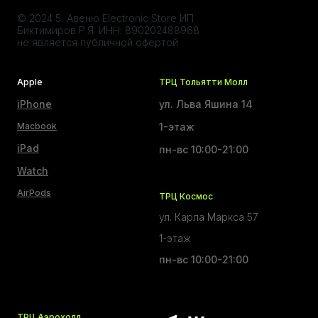
© 2024 5 Авеню Electronic Store ИП
Биктимиров Р.Я. ИНН: 890202488968
не является публичной офертой
Apple
ТРЦ Тольятти Молл
iPhone
ул. Льва Яшина 14
Macbook
1-этаж
iPad
пн-вс 10:00-21:00
Watch
AirPods
ТРЦ Космос
ул. Карла Маркса 57
1-этаж
пн-вс 10:00-21:00
ТРЦ Аэрохолл