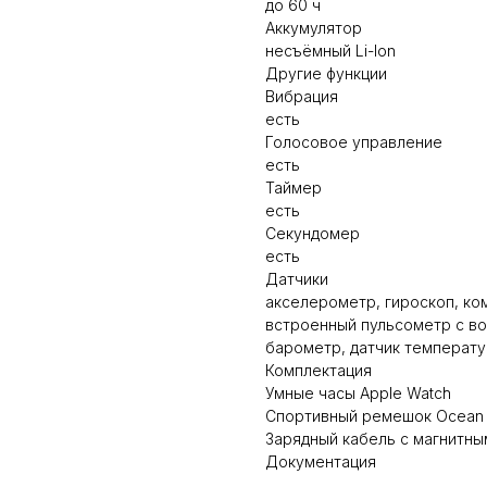
до 60 ч
Аккумулятор
несъёмный Li-Ion
Другие функции
Вибрация
есть
Голосовое управление
есть
Таймер
есть
Секундомер
есть
Датчики
акселерометр, гироскоп, ко
встроенный пульсометр с в
барометр, датчик температу
Комплектация
Умные часы Apple Watch
Спортивный ремешок Ocean
Зарядный кабель с магнитным
Документация