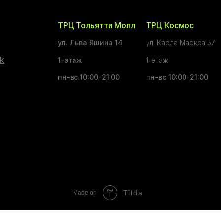
ТРЦ Тольятти Молл
ТРЦ Космос
ул. Льва Яшина 14
ул. Карла Маркса 57
k
1-этаж
1-этаж
пн-вс 10:00-21:00
пн-вс 10:00-21:00
Tilda
Made on