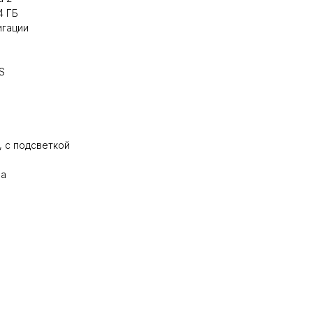
4 ГБ
игации
S
, с подсветкой
0
на