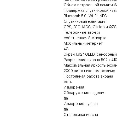
Объем встроенной памяти 6
Поддержка спутниковой нав
Bluetooth 5.0, Wi-Fi, NFC
Спутниковая навигация
GPS, ГЛОНАСС, Galileo и QZS
Телефонные звонки
собственная SIM-карта
Мобильный интернет
4G
Экран 1.92" OLED, сенсорный
Разрешение экрана 502 x 41
Максимальная яркость экра
2000 нит в пиковом режиме
Постоянная работа экрана
есть
Измерения
Обнаружение падения
да
Измерение пульса
да
Отслеживание сна