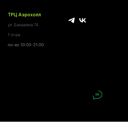
ТРЦ Аэрохолл
ул. Баныкина 74
1-этаж
пн-вс 10:00-21:00