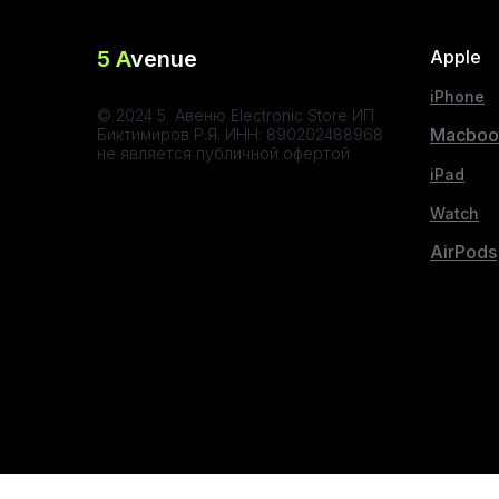
5 A
venue
Apple
iPhone
© 2024 5 Авеню Electronic Store ИП
Macboo
Биктимиров Р.Я. ИНН: 890202488968
не является публичной офертой
iPad
Watch
AirPods