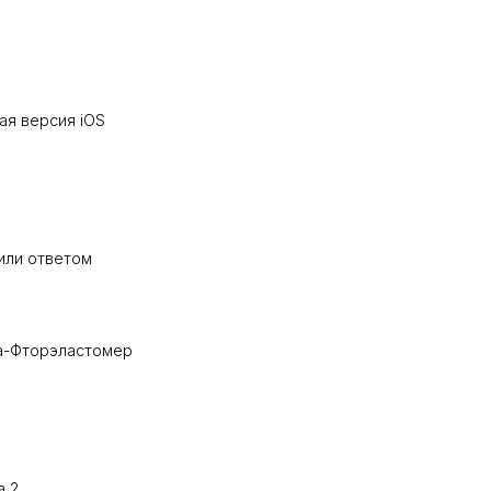
я версия iOS
или ответом
а-Фторэластомер
и
а 2