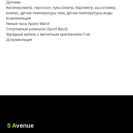
Датчики
Акселерометр, гироскоп, пульсометр, барометр, высотомер,
компас, датчик температуры тела, датчик температуры воды
Комплектация
Умные часы Apple Watch
Спортивный ремешок (Sport Band)
Зарядный кабель с магнитным креплением (1 м)
Документация
5 A
venue