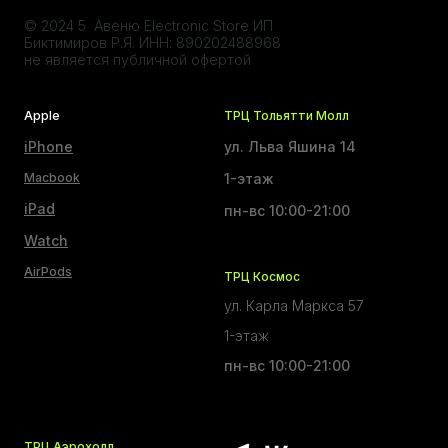
© 2024 5 Авеню Electronic Store ИП
Биктимиров Р.Я. ИНН: 890202488968
не является публичной офертой
Apple
ТРЦ Тольятти Молл
iPhone
ул. Льва Яшина 14
Macbook
1-этаж
iPad
пн-вс 10:00-21:00
Watch
AirPods
ТРЦ Космос
ул. Карла Маркса 57
1-этаж
пн-вс 10:00-21:00
ТРЦ Аэрохолл