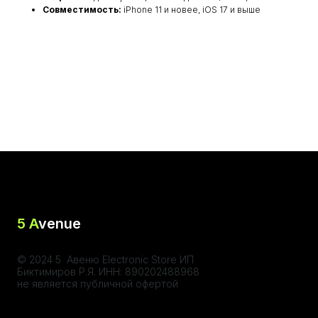
Совместимость:
iPhone 11 и новее, iOS 17 и выше
5 A
venue
© 2024 5 Авеню Electronic Store ИП
Биктимиров Р.Я. ИНН: 890202488968
не является публичной офертой