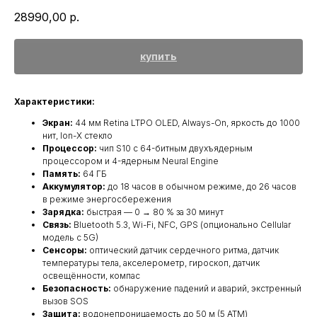
28990,00
р.
купить
Характеристики:
Экран:
44 мм Retina LTPO OLED, Always-On, яркость до 1000
нит, Ion-X стекло
Процессор:
чип S10 с 64-битным двухъядерным
процессором и 4-ядерным Neural Engine
Память:
64 ГБ
Аккумулятор:
до 18 часов в обычном режиме, до 26 часов
в режиме энергосбережения
Зарядка:
быстрая — 0 → 80 % за 30 минут
Связь:
Bluetooth 5.3, Wi-Fi, NFC, GPS (опционально Cellular
модель с 5G)
Сенсоры:
оптический датчик сердечного ритма, датчик
температуры тела, акселерометр, гироскоп, датчик
освещённости, компас
Безопасность:
обнаружение падений и аварий, экстренный
вызов SOS
Защита:
водонепроницаемость до 50 м (5 ATM)