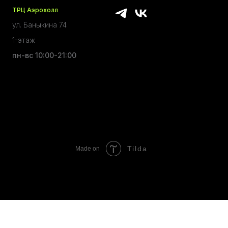
ТРЦ Аэрохолл
ул. Баныкина 74
1-этаж
пн-вс 10:00-21:00
Tilda
Made on