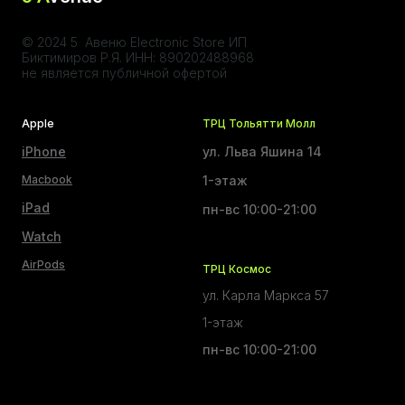
© 2024 5 Авеню Electronic Store ИП
Биктимиров Р.Я. ИНН: 890202488968
не является публичной офертой
Apple
ТРЦ Тольятти Молл
iPhone
ул. Льва Яшина 14
Macbook
1-этаж
iPad
пн-вс 10:00-21:00
Watch
AirPods
ТРЦ Космос
ул. Карла Маркса 57
1-этаж
пн-вс 10:00-21:00